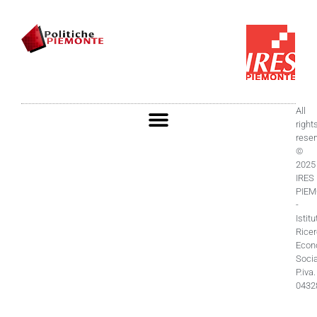
All
right
rese
©
2025
IRES
PIE
-
Istitu
Rice
Econ
Socia
P.iva.
0432