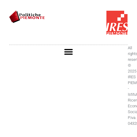
All
right
rese
©
2025
IRES
PIE
-
Istitu
Rice
Econ
Socia
P.iva.
0432