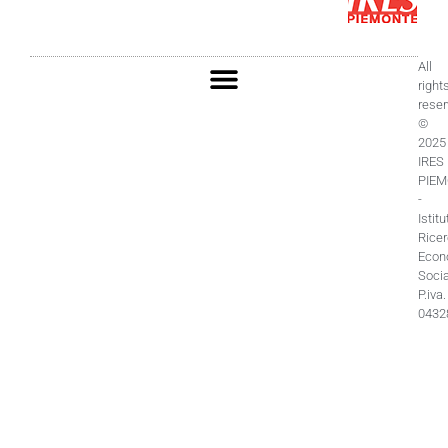
All
right
rese
©
2025
IRES
PIE
-
Istitu
Rice
Econ
Socia
P.iva.
0432