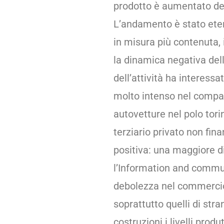
prodotto è aumentato dell
L’andamento è stato eter
in misura più contenuta, i
la dinamica negativa dell
dell’attività ha interessa
molto intenso nel compar
autovetture nel polo tori
terziario privato non fi
positiva: una maggiore di
l’Information and commun
debolezza nel commercio. 
soprattutto quelli di str
costruzioni i livelli produ