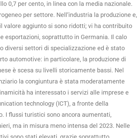
o 0,7 per cento, in linea con la media nazionale.
ogeneo per settore. Nell’industria la produzione e,
l valore aggiunto si sono ridotti; vi ha contribuito
e esportazioni, soprattutto in Germania. Il calo
to diversi settori di specializzazione ed è stato
to automotive: in particolare, la produzione di
nese è scesa su livelli storicamente bassi. Nel
nanziario la congiuntura è stata moderatamente
namicità ha interessato i servizi alle imprese e
ication technology (ICT), a fronte della
I flussi turistici sono ancora aumentati,
anieri, ma in misura meno intensa del 2023. Nelle
ttivi sono stati elevati, grazie soprattutto