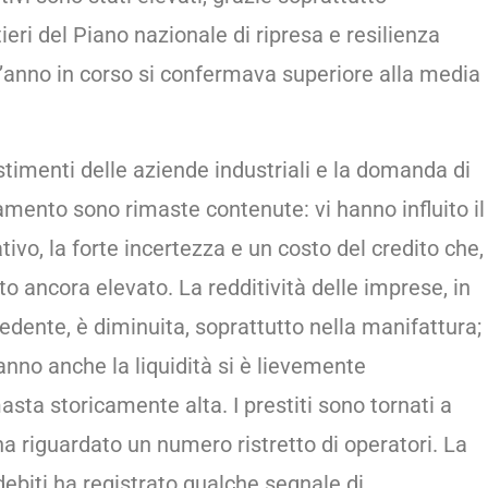
eri del Piano nazionale di ripresa e resilienza
ll’anno in corso si confermava superiore alla media
timenti delle aziende industriali e la domanda di
ziamento sono rimaste contenute: vi hanno influito il
tivo, la forte incertezza e un costo del credito che,
tato ancora elevato. La redditività delle imprese, in
cedente, è diminuita, soprattutto nella manifattura;
anno anche la liquidità si è lievemente
sta storicamente alta. I prestiti sono tornati a
a riguardato un numero ristretto di operatori. La
debiti ha registrato qualche segnale di