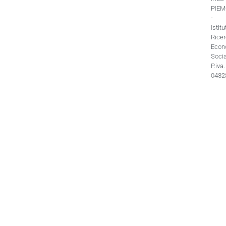
PIE
-
Istitu
Rice
Econ
Socia
P.iva.
0432