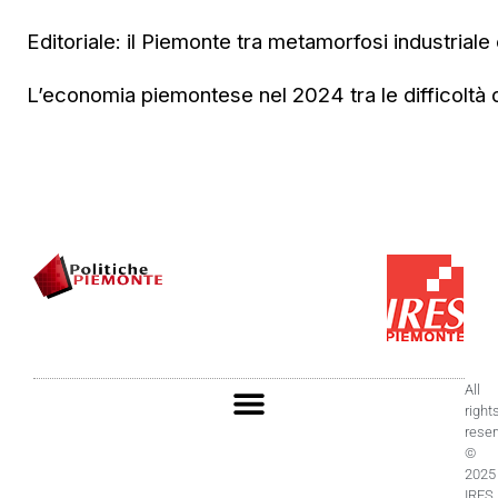
Editoriale: il Piemonte tra metamorfosi industriale e
L’economia piemontese nel 2024 tra le difficoltà de
All
right
rese
©
2025
IRES