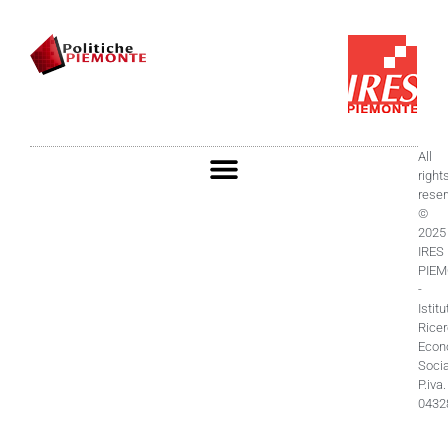
All
right
rese
©
2025
IRES
PIE
-
Istitu
Rice
Econ
Socia
P.iva.
0432