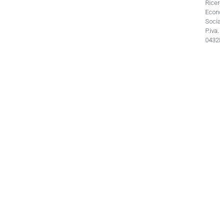
Rice
Econ
Socia
P.iva.
0432