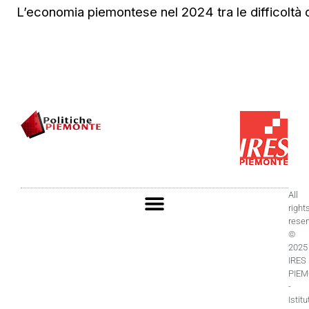
L’economia piemontese nel 2024 tra le difficoltà de
All
right
rese
©
2025
IRES
PIE
-
Istitu