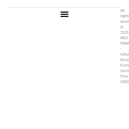
All
right
rese
©
2025
IRES
PIE
-
Istitu
Rice
Econ
Socia
P.iva.
0432