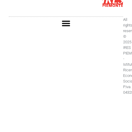
All
right
rese
©
2025
IRES
PIE
-
Istitu
Rice
Econ
Socia
P.iva.
0432