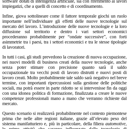
software dotati di intelligenza artificiale, sia con riferimento ai lavori
impiegatizi, che a quelli di concetto e di coordinamento.
Infine, giova sottolineare come il fattore temporale giochi un ruolo
importante nell’individuare gli effetti delle nuove tecnologie sul
mercato del lavoro. L’introduzione delle nuove tecnologie e la loro
diffusione sul territorio e dentro i vari settori economici
procederanno probabilmente per “ondate successive”, con forti
asimmetrie tra i paesi, tra i settori economici e tra le stesse tipologie
di lavoratori.
In tutti i casi, gli studi prevedono la creazione di nuova occupazione,
nei nuovi modelli di business creati della nuove tecnologie, anche
senza poter stimare con precisione quanto sarà il saldo
occupazionale tra vecchi posti di lavoro distrutti e nuovi posti di
lavoro creati. Molto probabilmente tale saldo sarà negativo nel breve
termine, con importanti ripercussioni sulla gestione delle politiche
sociali, ma potrà essere in parte ridotto se si intervenisse fin da oggi
con una idonea politica di formazione, finalizzata a creare le nuove
competenze professionali mano a mano che verranno richieste dal
mercato.
Questo scenario si realizzerà probabilmente nel contesto piemontese
prima che nelle altre regioni italiane, grazie all’elevato peso del
sistema manifatturiero e, più in particolare, della filiera
automotive
,
le prime attività che saranno influenzate dalle tecnologie di