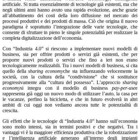
artificiale. Si tratta essenzialmente di tecnologie già esistenti, ma che
negli ultimi anni hanno avuto una rapida evoluzione, anche grazie
all’abbattimento dei costi della loro diffusione nel mercato dei
processi produttivi e dei prodotti di massa. Ciò che origina il nuovo
paradigma è soprattutto l’integrazione delle varie tecnologie, che
consente di sfruttare in pieno le singole potenzialità per realizzare la
completa digitalizzazione dell’economia.
Con “Industria 4.0” si riescono a implementare nuovi modelli di
business, sia per offrire prodotti o servizi già esistenti, che per
proporre nuovi prodotti o servizi che fino a ieri non erano
tecnologicamente realizzabili. Tra i nuovi modelli di business, si cita
quello della
sharing economy
che sta influenzando velocemente la
società, con la cultura della “condivisione” che si sostituisce
progressivamente alla “cultura del possesso”. L’approccio
sharing
economy
si integra con il modello di business
pay-per-use
e
rappresenta già oggi un nuovo modo di utilizzare l’auto, la casa per
le vacanze, perfino la bicicletta, e che in futuro evolverà in altri
ambiti di cui oggi non vediamo ancora tutte le potenzialità di
crescita.
Gli effetti che le tecnologie di “Industria 4.0” hanno sull’economia
sono molto intensi, sia in termini positivi e che negativi. Tra i
vantaggi vi è la maggiore efficienza produttiva che la robotizzazione
e l’intelligenza artificiale generano all’interno degli impianti