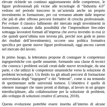
elevate richiede un continuo aggiornamento delle competenze, le
figure professionali più vicine alle tecnologie di “Industria 4.0”
vedono nel periodo trascorso in un’azienda anche un proprio
investimento in formazione, per cui verranno attratte dalle imprese
che più di altre offrono percorsi formativi di crescita professionale.
Per evitare il classico fallimento del mercato negli investimenti in
formazione, causato dalla possibilità che l’imprenditore free-rider
sottragga lavoratori formati all’impresa che aveva investito in essi (e
che quindi quest’ultima non investa più, perché non gode in pieno
dei risultati dell’investimento), occorre una politica formativa
specifica per queste nuove figure professionali, oggi ancora carenti
nel mercato del lavoro.
In primo luogo, la letteratura propone di coniugare le competenze
ingegneristiche con quelle umaniste, formando una classe di tecnici
che conosca i problemi sociali creati dalle nuove tecnologie, da una
parte, e che utilizzi le competenze umanistiche verso la soluzione di
problemi tecnologici. Un ibrido tra gli attuali percorsi di formazione
universitaria degli “ingegneri” e dei “letterati”, come si sta tentando
di sperimentare nelle università torinesi. L’obiettivo è quello di
ottenere manager che siano pronti al dialogo, al lavoro in un gruppo
interdisciplinare, alla collaborazione per la soluzione di problemi,
allo sviluppo di soluzioni creative (Carrozza, 2018).
Questa evoluzione potrebbe essere inserita all’interno di alcune