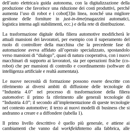
dell’auto elettrica/a guida autonoma, con la digitalizzazione della
produzione che favorisce una riduzione dei costi produttivi, perché
aumenta l’uso di robot e i cobot[3]in linea, nonché una migliore
gestione delle forniture in
just-in-time
(magazzini automatici,
logistica interna agli stabilimenti, ecc.) e della rete di distribuzione.
La trasformazione digitale della filiera automotive modificherà le
attuali mansioni dei lavoratori, per esempio con il superamento del
ruolo di controllore della macchina che la precedente fase di
automazione aveva affidato all’operaio specializzato, spostandolo
verso mansioni di “dialogo”, quasi di natura cooperativa, con i nuovi
macchinari di supporto ai lavoratori, sia per operazioni fisiche (co-
robot) che per mansioni di controllo e coordinamento (software di
intelligenza artificiale e realtà aumentata).
Le nuove necessità di formazione possono essere descritte con
riferimento ai diversi ambiti di diffusione delle tecnologie di
“Industria 4.0” nel processo di trasformazione della filiera
automotive
: il primo fa riferimento alle generali tecnologie di
“Industria 4.0”; il secondo all’implementazione di queste tecnologie
nel contesto automotive; il terzo ai nuovi modelli di business che si
andranno a creare e a diffondere (tabella 1).
Il primo livello descrittivo è quello più generale, e attiene ai
cambiamenti che vanno dal
workfield
interno alla fabbrica, alle