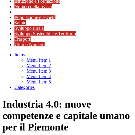
Istruzione e Formazione
Numeri della rivista
Popolazione e società
Salute
Sviluppo rurale
Sviluppo Sostenibile e Territorio
Trasporti
Ultimo Numero
Items
Menu Item 1
Menu Item 2
Menu Item 3
Menu Item 4
Menu Item 5
Categories
Industria 4.0: nuove
competenze e capitale umano
per il Piemonte