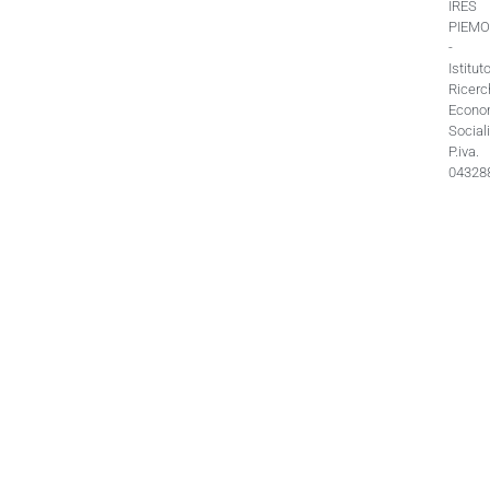
IRES
PIEM
-
Istitut
Ricerc
Econo
Sociali
P.iva.
04328