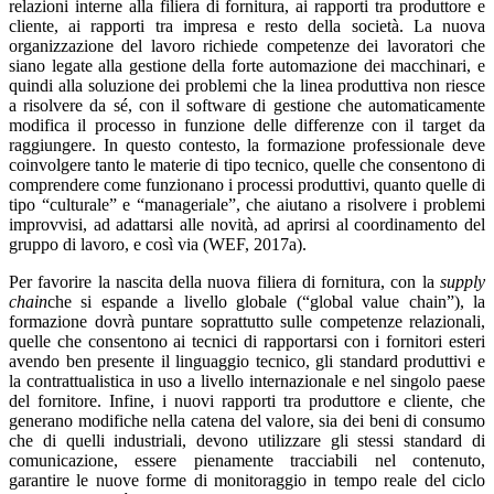
relazioni interne alla filiera di fornitura, ai rapporti tra produttore e
cliente, ai rapporti tra impresa e resto della società. La nuova
organizzazione del lavoro richiede competenze dei lavoratori che
siano legate alla gestione della forte automazione dei macchinari, e
quindi alla soluzione dei problemi che la linea produttiva non riesce
a risolvere da sé, con il software di gestione che automaticamente
modifica il processo in funzione delle differenze con il target da
raggiungere. In questo contesto, la formazione professionale deve
coinvolgere tanto le materie di tipo tecnico, quelle che consentono di
comprendere come funzionano i processi produttivi, quanto quelle di
tipo “culturale” e “manageriale”, che aiutano a risolvere i problemi
improvvisi, ad adattarsi alle novità, ad aprirsi al coordinamento del
gruppo di lavoro, e così via (WEF, 2017a).
Per favorire la nascita della nuova filiera di fornitura, con la
supply
chain
che si espande a livello globale (“global value chain”), la
formazione dovrà puntare soprattutto sulle competenze relazionali,
quelle che consentono ai tecnici di rapportarsi con i fornitori esteri
avendo ben presente il linguaggio tecnico, gli standard produttivi e
la contrattualistica in uso a livello internazionale e nel singolo paese
del fornitore. Infine, i nuovi rapporti tra produttore e cliente, che
generano modifiche nella catena del valore, sia dei beni di consumo
che di quelli industriali, devono utilizzare gli stessi standard di
comunicazione, essere pienamente tracciabili nel contenuto,
garantire le nuove forme di monitoraggio in tempo reale del ciclo