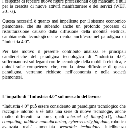
l’esigenza di reperire nuove figure professionali oggi mancanti e utili
per la crescita di nuove attività manifatturiere e dei servizi (WEF,
2017a).
Questa necessità è quanto mai impellente per il sistema economico
piemontese, che sta subendo anche un profondo processo di
ristrutturazione causato dalla diffusione della mobilità elettrica,
cambiamento tecnologico che rientra anch’esso nel paradigma di
“Industria 4.0”.
Per tale motivo il presente contributo analizza le principali
caratteristiche del paradigma tecnologico di “Industria 4.0”,
soffermandosi sui legami con le tecnologie della mobilità elettrica, e
quindi sulle competenze che, con la piena diffusione di questo
paradigma, verranno richieste nell’economia e nella società
piemontesi.
L’impatto di “Industria 4.0” sul mercato del lavoro
“Industria 4.0” può essere considerato un paradigma tecnologico che
raccoglie intorno a sé tutta una serie di nuove tecnologie, anche
molto differenti tra loro, quali
internet of things
(IoT),
cloud
computing
,
additive manufacturing
,
cybersecurity
,
big data
, robotica
avanzata, realtà aumentata,
wearable technology
, intelligenza