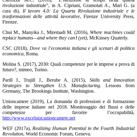
rivoluzione industriale”, in A. Cipriani, Gramolati A., Mari G. (a
cura di),
Il lavoro 4.0: La Quarta Rivoluzione industriale e le
trasformazioni delle attività lavorative
, Firenze University Press,
Firenze.
Chui M., Manyika J., Miremadi M. (2016),
Where machines could
replace humans—and where they can’t (yet)
, McKinsey Quaterly.
CSC (2018),
Dove va l’economia italiana e gli scenari di politica
economica
, Roma.
Molina S. (2017), 2030: Quali competenze per le imprese a prova di
futuro?, mimeo, Torino.
Parill J., Trujill J., Berube A. (2015),
Skills and Innovation
Strategies to Strengthen U.S. Manufacturing
. Lessons from
Germany, The Brookings Institute, Washington.
Unioncamere (2019), La domanda di professioni e di formazione
delle imprese italiane nel 2018. Monitoraggio dei flussi e delle
competenze per favorire l’occupabilità,
http://www.excelsior.unioncamere.net
WEF (2017a),
Realizing Human Potential in the Fourth Industrial
Revolution
, World Economic Forum, Geneva.