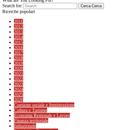
What are You Looking For?
Search for:
Cerca
Cerca
Ricerche popolari
2011
2012
2013
2014
2015
2016
2017
2018
2019
2020
2021
2022
2023
2024
2025
2026
Coesione sociale e Immigrazione
Cultura e Turismo
Economia Regionale e Lavoro
Finanza territoriale
Istituzionale