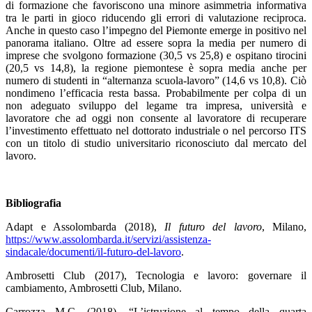
di formazione che favoriscono una minore asimmetria informativa
tra le parti in gioco riducendo gli errori di valutazione reciproca.
Anche in questo caso l’impegno del Piemonte emerge in positivo nel
panorama italiano. Oltre ad essere sopra la media per numero di
imprese che svolgono formazione (30,5 vs 25,8) e ospitano tirocini
(20,5 vs 14,8), la regione piemontese è sopra media anche per
numero di studenti in “alternanza scuola-lavoro” (14,6 vs 10,8). Ciò
nondimeno l’efficacia resta bassa. Probabilmente per colpa di un
non adeguato sviluppo del legame tra impresa, università e
lavoratore che ad oggi non consente al lavoratore di recuperare
l’investimento effettuato nel dottorato industriale o nel percorso ITS
con un titolo di studio universitario riconosciuto dal mercato del
lavoro.
Bibliografia
Adapt e Assolombarda (2018),
Il futuro del lavoro
, Milano,
https://www.assolombarda.it/servizi/assistenza-
sindacale/documenti/il-futuro-del-lavoro
.
Ambrosetti Club (2017), Tecnologia e lavoro: governare il
cambiamento, Ambrosetti Club, Milano.
Carrozza M.C. (2018), “L’istruzione al tempo della quarta