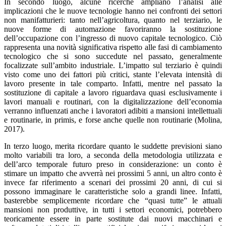
In secondo luogo, alcune ricerche ampliano l’analisi alle
implicazioni che le nuove tecnologie hanno nei confronti dei settori
non manifatturieri: tanto nell’agricoltura, quanto nel terziario, le
nuove forme di automazione favoriranno la sostituzione
dell’occupazione con l’ingresso di nuovo capitale tecnologico. Ciò
rappresenta una novità significativa rispetto alle fasi di cambiamento
tecnologico che si sono succedute nel passato, generalmente
focalizzate sull’ambito industriale. L’impatto sul terziario è quindi
visto come uno dei fattori più critici, stante l’elevata intensità di
lavoro presente in tale comparto. Infatti, mentre nel passato la
sostituzione di capitale a lavoro riguardava quasi esclusivamente i
lavori manuali e routinari, con la digitalizzazione dell’economia
verranno influenzati anche i lavoratori adibiti a mansioni intellettuali
e routinarie, in primis, e forse anche quelle non routinarie (Molina,
2017).
In terzo luogo, merita ricordare quanto le suddette previsioni siano
molto variabili tra loro, a seconda della metodologia utilizzata e
dell’arco temporale futuro preso in considerazione: un conto è
stimare un impatto che avverrà nei prossimi 5 anni, un altro conto è
invece far riferimento a scenari dei prossimi 20 anni, di cui si
possono immaginare le caratteristiche solo a grandi linee. Infatti,
basterebbe semplicemente ricordare che “quasi tutte” le attuali
mansioni non produttive, in tutti i settori economici, potrebbero
teoricamente essere in parte sostitute dai nuovi macchinari e