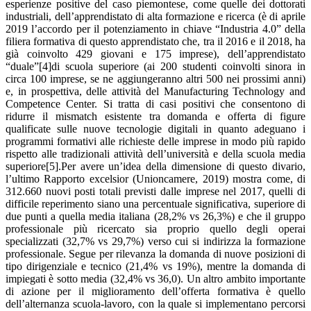
esperienze positive del caso piemontese, come quelle dei dottorati
industriali, dell’apprendistato di alta formazione e ricerca (è di aprile
2019 l’accordo per il potenziamento in chiave “Industria 4.0” della
filiera formativa di questo apprendistato che, tra il 2016 e il 2018, ha
già coinvolto 429 giovani e 175 imprese), dell’apprendistato
“duale”[4]di scuola superiore (ai 200 studenti coinvolti sinora in
circa 100 imprese, se ne aggiungeranno altri 500 nei prossimi anni)
e, in prospettiva, delle attività del Manufacturing Technology and
Competence Center. Si tratta di casi positivi che consentono di
ridurre il mismatch esistente tra domanda e offerta di figure
qualificate sulle nuove tecnologie digitali in quanto adeguano i
programmi formativi alle richieste delle imprese in modo più rapido
rispetto alle tradizionali attività dell’università e della scuola media
superiore[5].Per avere un’idea della dimensione di questo divario,
l’ultimo Rapporto excelsior (Unioncamere, 2019) mostra come, di
312.660 nuovi posti totali previsti dalle imprese nel 2017, quelli di
difficile reperimento siano una percentuale significativa, superiore di
due punti a quella media italiana (28,2% vs 26,3%) e che il gruppo
professionale più ricercato sia proprio quello degli operai
specializzati (32,7% vs 29,7%) verso cui si indirizza la formazione
professionale. Segue per rilevanza la domanda di nuove posizioni di
tipo dirigenziale e tecnico (21,4% vs 19%), mentre la domanda di
impiegati è sotto media (32,4% vs 36,0). Un altro ambito importante
di azione per il miglioramento dell’offerta formativa è quello
dell’alternanza scuola-lavoro, con la quale si implementano percorsi