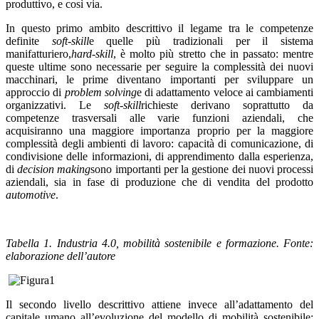
produttivo, e così via.
In questo primo ambito descrittivo il legame tra le competenze
definite
soft-skill
e quelle più tradizionali per il sistema
manifatturiero,
hard-skill
, è molto più stretto che in passato: mentre
queste ultime sono necessarie per seguire la complessità dei nuovi
macchinari, le prime diventano importanti per sviluppare un
approccio di
problem solving
e di adattamento veloce ai cambiamenti
organizzativi. Le
soft-skill
richieste derivano soprattutto da
competenze trasversali alle varie funzioni aziendali, che
acquisiranno una maggiore importanza proprio per la maggiore
complessità degli ambienti di lavoro: capacità di comunicazione, di
condivisione delle informazioni, di apprendimento dalla esperienza,
di
decision making
sono importanti per la gestione dei nuovi processi
aziendali, sia in fase di produzione che di vendita del prodotto
automotive
.
Tabella 1. Industria 4.0, mobilità sostenibile e formazione. Fonte:
elaborazione dell’autore
Il secondo livello descrittivo attiene invece all’adattamento del
capitale umano all’evoluzione del modello di mobilità sostenibile: