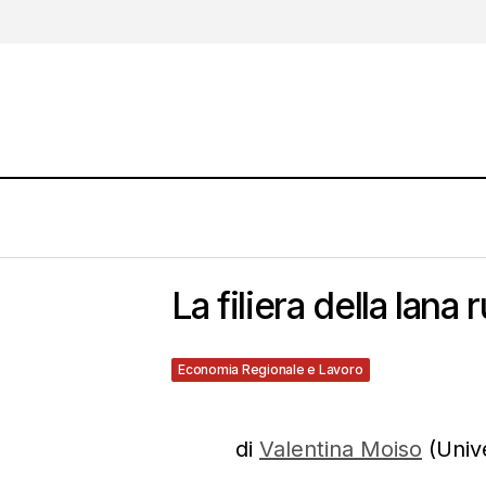
La filiera della lana 
Economia Regionale e Lavoro
30 Gennaio 2013
di
Valentina Moiso
(Unive