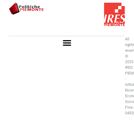
All
right
rese
©
2025
IRES
PIE
-
Istitu
Rice
Econ
Socia
P.iva.
0432