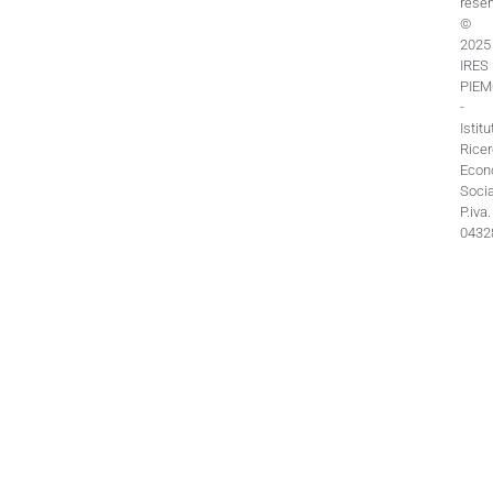
rese
©
2025
IRES
PIE
-
Istitu
Rice
Econ
Socia
P.iva.
0432