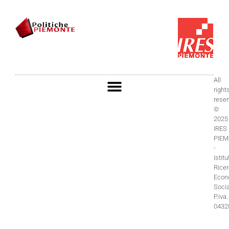
All
right
rese
©
2025
IRES
PIE
-
Istitu
Rice
Econ
Socia
P.iva.
0432