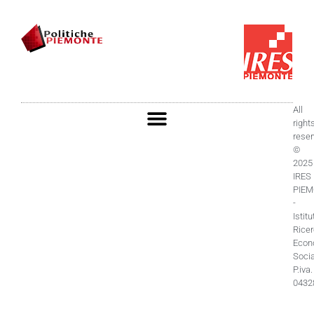
All
right
rese
©
2025
IRES
PIE
-
Istitu
Rice
Econ
Socia
P.iva.
0432