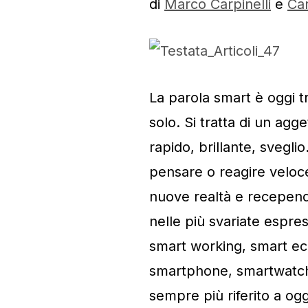
di
Marco Carpinelli
e
Car
La parola smart è oggi t
solo. Si tratta di un agg
rapido, brillante, sveglio.
pensare o reagire veloce
nuove realtà e recepend
nelle più svariate espres
smart working, smart e
smartphone, smartwatch 
sempre più riferito a ogge