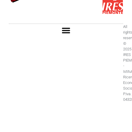
All
right
rese
©
2025
IRES
PIE
-
Istitu
Rice
Econ
Socia
P.iva.
0432