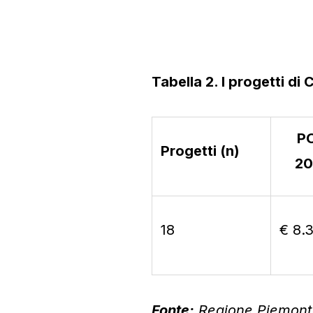
Tabella 2. I progetti 
P
Progetti (n)
20
18
€ 8.
Fonte:
Regione Piemont