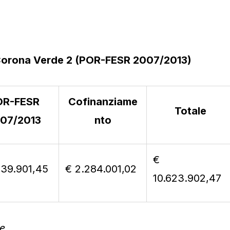
di Corona Verde 2 (POR-FESR 2007/2013)
OR-FESR
Cofinanziame
Totale
07/2013
nto
€
339.901,45
€ 2.284.001,02
10.623.902,47
e