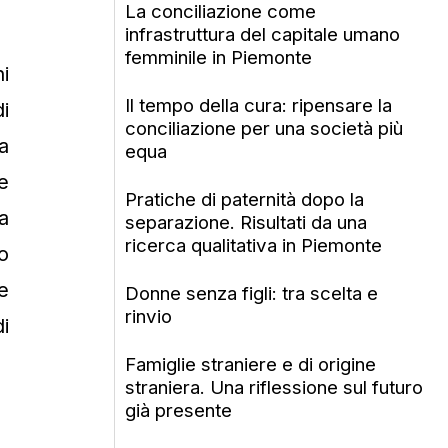
La conciliazione come
infrastruttura del capitale umano
femminile in Piemonte
i
Il tempo della cura: ripensare la
i
conciliazione per una società più
a
equa
e
Pratiche di paternità dopo la
a
separazione. Risultati da una
ricerca qualitativa in Piemonte
o
e
Donne senza figli: tra scelta e
rinvio
i
Famiglie straniere e di origine
straniera. Una riflessione sul futuro
già presente