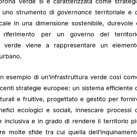
ona Verde si è caratterizzata come strategi
a, uno strumento di
governance
territoriale e d
ocale in una dimensione sostenibile, durevole 
riferimento per un governo del territori
il verde viene a rappresentare un element
 urbano.
n esempio di un’infrastruttura verde così com
ecenti strategie europee: un sistema efficiente d
turali e fruitive, progettato e gestito per fornir
nefici ecologici e sociali, innescare processi d
nclusiva e in grado di rendere il territorio pi
are molte sfide tra cui quella dell’inquinament