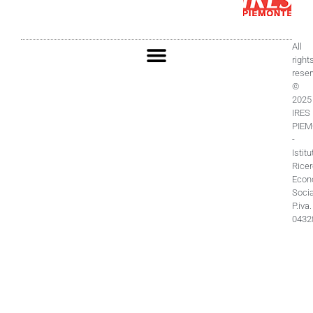
All
right
rese
©
2025
IRES
PIE
-
Istitu
Rice
Econ
Socia
P.iva.
0432