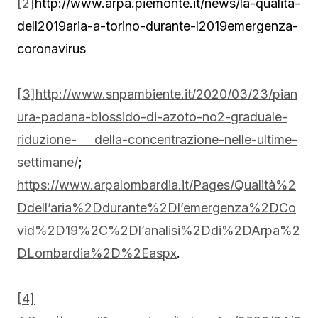
[2]
http://www.arpa.piemonte.it/news/la-qualita-
dell2019aria-a-torino-durante-l2019emergenza-
coronavirus
[3]
http://www.snpambiente.it/2020/03/23/pian
ura-padana-biossido-di-azoto-no2-graduale-
riduzione- della-concentrazione-nelle-ultime-
settimane/
;
https://www.arpalombardia.it/Pages/Qualità%2
Ddell’aria%2Ddurante%2Dl’emergenza%2DCo
vid%2D19%2C%2Dl’analisi%2Ddi%2DArpa%2
DLombardia%2D%2Easpx
.
[4]