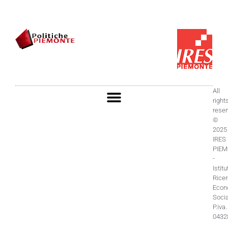
All
right
rese
©
2025
IRES
PIE
-
Istitu
Rice
Econ
Socia
P.iva.
0432