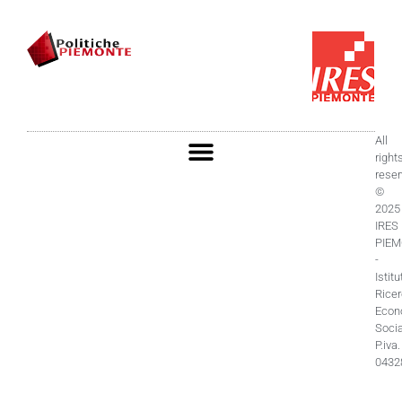
All
right
rese
©
2025
IRES
PIE
-
Istitu
Rice
Econ
Socia
P.iva.
0432