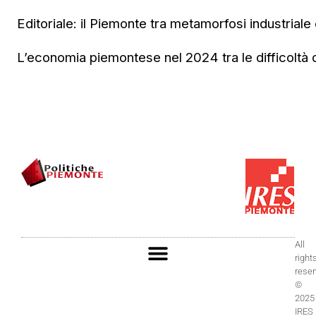
Editoriale: il Piemonte tra metamorfosi industriale e
L’economia piemontese nel 2024 tra le difficoltà de
All
right
rese
©
2025
IRES