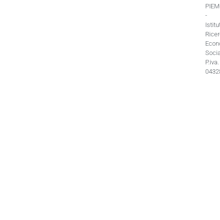
PIE
-
Istitu
Rice
Econ
Socia
P.iva.
0432